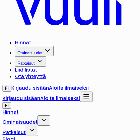
Hinnat
Ominaisuudet
Ratkaisut
Liidilistat
Ota yhteyttä
Kirjaudu sisään
Aloita ilmaiseksi
FI
Kirjaudu sisään
Aloita ilmaiseksi
FI
Hinnat
Ominaisuudet
Ratkaisut
Blogi