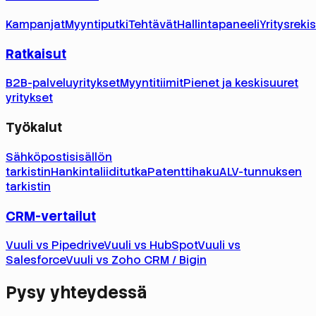
Kampanjat
Myyntiputki
Tehtävät
Hallintapaneeli
Yritysrekis
Ratkaisut
B2B-palveluyritykset
Myyntitiimit
Pienet ja keskisuuret
yritykset
Työkalut
Sähköpostisisällön
tarkistin
Hankintaliiditutka
Patenttihaku
ALV-tunnuksen
tarkistin
CRM-vertailut
Vuuli vs Pipedrive
Vuuli vs HubSpot
Vuuli vs
Salesforce
Vuuli vs Zoho CRM / Bigin
Pysy yhteydessä