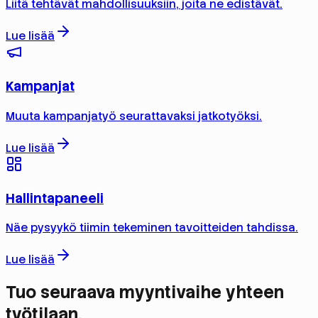
Liitä tehtävät mahdollisuuksiin, joita ne edistävät.
Lue lisää
Kampanjat
Muuta kampanjatyö seurattavaksi jatkotyöksi.
Lue lisää
Hallintapaneeli
Näe pysyykö tiimin tekeminen tavoitteiden tahdissa.
Lue lisää
Tuo seuraava myyntivaihe yhteen
työtilaan.