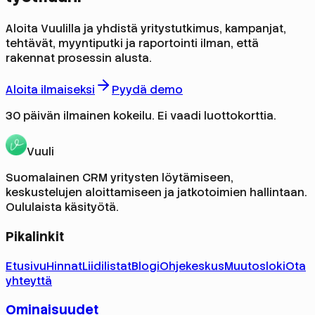
Aloita Vuulilla ja yhdistä yritystutkimus, kampanjat,
tehtävät, myyntiputki ja raportointi ilman, että
rakennat prosessin alusta.
Aloita ilmaiseksi
Pyydä demo
30 päivän ilmainen kokeilu. Ei vaadi luottokorttia.
Vuuli
Suomalainen CRM yritysten löytämiseen,
keskustelujen aloittamiseen ja jatkotoimien hallintaan.
Oululaista käsityötä.
Pikalinkit
Etusivu
Hinnat
Liidilistat
Blogi
Ohjekeskus
Muutosloki
Ota
yhteyttä
Ominaisuudet