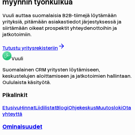
myynnin työnkulkua
Vuuli auttaa suomalaisia B2B-tiimejä löytämään
yrityksiä, pitämään asiakastiedot järjestyksessä ja
siirtämään oikeat prospektit yhteydenottoihin ja
jatkotoimiin.
Tutustu yritysrekisteriin
Vuuli
Suomalainen CRM yritysten löytämiseen,
keskustelujen aloittamiseen ja jatkotoimien hallintaan.
Oululaista käsityötä.
Pikalinkit
Etusivu
Hinnat
Liidilistat
Blogi
Ohjekeskus
Muutosloki
Ota
yhteyttä
Ominaisuudet