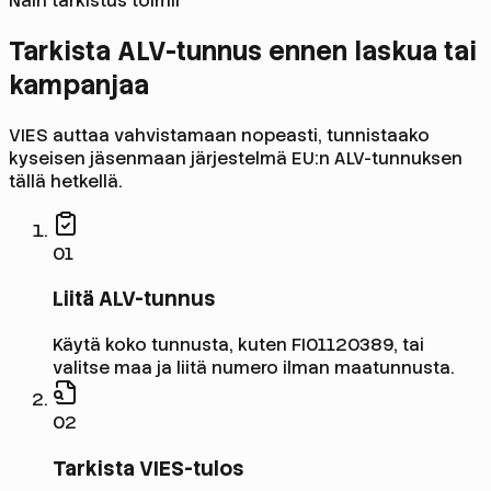
Näin tarkistus toimii
Tarkista ALV-tunnus ennen laskua tai
kampanjaa
VIES auttaa vahvistamaan nopeasti, tunnistaako
kyseisen jäsenmaan järjestelmä EU:n ALV-tunnuksen
tällä hetkellä.
0
1
Liitä ALV-tunnus
Käytä koko tunnusta, kuten FI01120389, tai
valitse maa ja liitä numero ilman maatunnusta.
0
2
Tarkista VIES-tulos