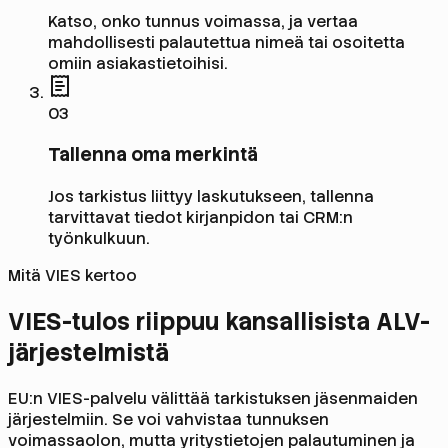
Katso, onko tunnus voimassa, ja vertaa
mahdollisesti palautettua nimeä tai osoitetta
omiin asiakastietoihisi.
0
3
Tallenna oma merkintä
Jos tarkistus liittyy laskutukseen, tallenna
tarvittavat tiedot kirjanpidon tai CRM:n
työnkulkuun.
Mitä VIES kertoo
VIES-tulos riippuu kansallisista ALV-
järjestelmistä
EU:n VIES-palvelu välittää tarkistuksen jäsenmaiden
järjestelmiin. Se voi vahvistaa tunnuksen
voimassaolon, mutta yritystietojen palautuminen ja