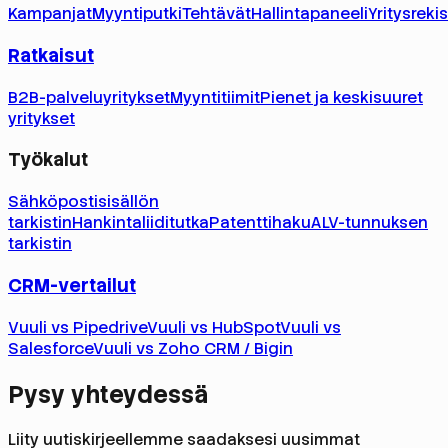
Kampanjat
Myyntiputki
Tehtävät
Hallintapaneeli
Yritysrekis
Ratkaisut
B2B-palveluyritykset
Myyntitiimit
Pienet ja keskisuuret
yritykset
Työkalut
Sähköpostisisällön
tarkistin
Hankintaliiditutka
Patenttihaku
ALV-tunnuksen
tarkistin
CRM-vertailut
Vuuli vs Pipedrive
Vuuli vs HubSpot
Vuuli vs
Salesforce
Vuuli vs Zoho CRM / Bigin
Pysy yhteydessä
Liity uutiskirjeellemme saadaksesi uusimmat