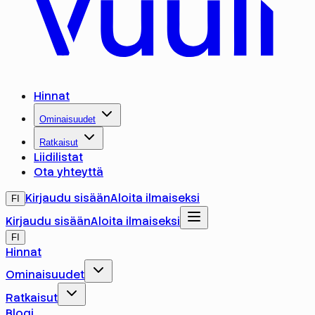
Hinnat
Ominaisuudet
Ratkaisut
Liidilistat
Ota yhteyttä
Kirjaudu sisään
Aloita ilmaiseksi
FI
Kirjaudu sisään
Aloita ilmaiseksi
FI
Hinnat
Ominaisuudet
Ratkaisut
Blogi